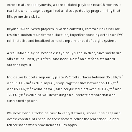
Across mature deployments, a consolidated payback near 18 months is
realistic when usage is organized and supported by programming that
fills prime time slots.
Beyond 200 delivered projects in varied contexts, common risks include
residual moisture under modular tiles, imperfect bonding details on PVC
roll installs, and localized concrete repairs ahead of acrylic systems.
A regulation playing rectangle is typically sized so that, once safety run-
offs are included, you often land near 162 m² on site for a standard
outdoor layout.
Indicative budgets frequently place PVC roll surfaces between 35 EUR/m²
and 65 EUR/m² excluding VAT, snap-together tiles between 55 EUR/m²
and 85 EUR/m² excluding VAT, and acrylic resin between 70 EUR/m² and
120 EUR/m² excluding VAT depending on substrate preparation and
cushioned options.
We recommend a technical visit to verify flatness, slopes, drainage and
access constraints because these factors define the real schedule and
tender scope when procurement rules apply.