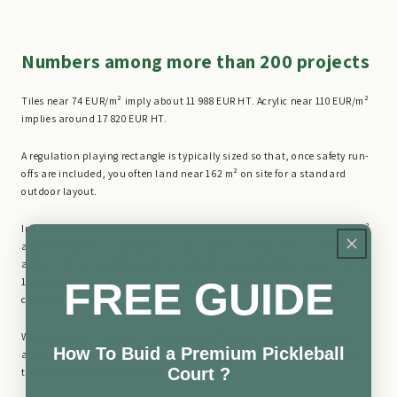
Numbers among more than 200 projects
Tiles near 74 EUR/m² imply about 11 988 EUR HT. Acrylic near 110 EUR/m²
implies around 17 820 EUR HT.
A regulation playing rectangle is typically sized so that, once safety run-
offs are included, you often land near 162 m² on site for a standard
outdoor layout.
Indicative budgets frequently place PVC roll surfaces between 35 EUR/m²
and 65 EUR/m² excluding VAT, snap-together tiles between 55 EUR/m²
and 85 EUR/m² excluding VAT, and acrylic resin between 70 EUR/m² and
FREE GUIDE
120 EUR/m² excluding VAT depending on substrate preparation and
cushioned options.
We recommend a technical visit to verify flatness, slopes, drainage and
How To Buid a Premium Pickleball
access constraints because these factors define the real schedule and
Court ?
tender scope when procurement rules apply.