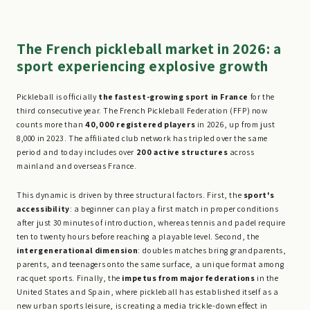
The French pickleball market in 2026: a
sport experiencing explosive growth
Pickleball is officially
the fastest-growing sport in France
for the
third consecutive year. The French Pickleball Federation (FFP) now
counts more than
40,000 registered players
in 2026, up from just
8,000 in 2023. The affiliated club network has tripled over the same
period and today includes over
200 active structures
across
mainland and overseas France.
This dynamic is driven by three structural factors. First, the
sport's
accessibility
: a beginner can play a first match in proper conditions
after just 30 minutes of introduction, whereas tennis and padel require
ten to twenty hours before reaching a playable level. Second, the
intergenerational dimension
: doubles matches bring grandparents,
parents, and teenagers onto the same surface, a unique format among
racquet sports. Finally, the
impetus from major federations
in the
United States and Spain, where pickleball has established itself as a
new urban sports leisure, is creating a media trickle-down effect in