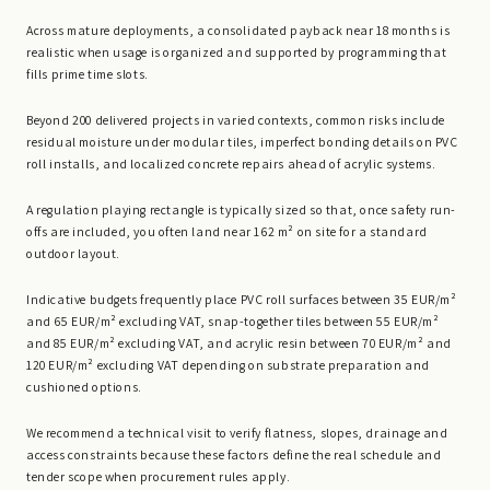
Across mature deployments, a consolidated payback near 18 months is
realistic when usage is organized and supported by programming that
fills prime time slots.
Beyond 200 delivered projects in varied contexts, common risks include
residual moisture under modular tiles, imperfect bonding details on PVC
roll installs, and localized concrete repairs ahead of acrylic systems.
A regulation playing rectangle is typically sized so that, once safety run-
offs are included, you often land near 162 m² on site for a standard
outdoor layout.
Indicative budgets frequently place PVC roll surfaces between 35 EUR/m²
and 65 EUR/m² excluding VAT, snap-together tiles between 55 EUR/m²
and 85 EUR/m² excluding VAT, and acrylic resin between 70 EUR/m² and
120 EUR/m² excluding VAT depending on substrate preparation and
cushioned options.
We recommend a technical visit to verify flatness, slopes, drainage and
access constraints because these factors define the real schedule and
tender scope when procurement rules apply.