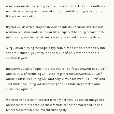
Across mature deployments, a consolidated payback near 18 months is
realistic when usage is organized and supported by programming that
fills prime time slots.
Beyond 200 delivered projects in varied contexts, common risks include
residual moisture under modular tiles, imperfect bonding details on PVC
roll installs, and localized concrete repairs ahead of acrylic systems.
A regulation playing rectangle is typically sized so that, once safety run-
offs are included, you often land near 162 m² on site for a standard
outdoor layout.
Indicative budgets frequently place PVC roll surfaces between 35 EUR/m²
and 65 EUR/m² excluding VAT, snap-together tiles between 55 EUR/m²
and 85 EUR/m² excluding VAT, and acrylic resin between 70 EUR/m² and
120 EUR/m² excluding VAT depending on substrate preparation and
cushioned options.
We recommend a technical visit to verify flatness, slopes, drainage and
access constraints because these factors define the real schedule and
tender scope when procurement rules apply.