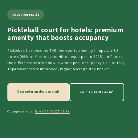
SOLUTION DÉDIÉE
Pickleball court for hotels: premium
amenity that boosts occupancy
Pickleball has become THE new sports amenity in upscale US
hotels (95% of Marriott and Hilton equipped in 2025). In France,
the differentiation window is wide open: occupancy up 8 to 15%,
TripAdvisor score improved, higher average stay basket.
Demander un devis gratuit
Voir les tarifs au m²
Ou appelez-nous :
📞 +33 6 32 22 08 55