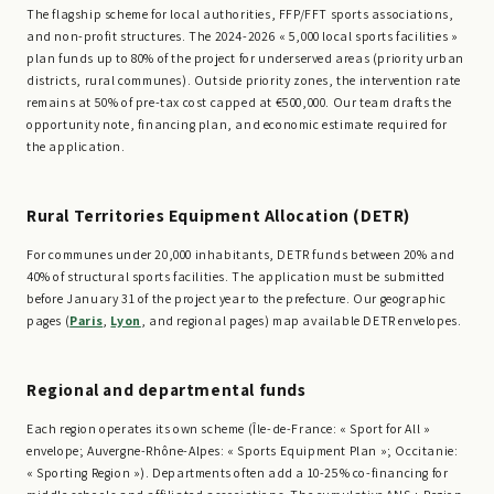
The flagship scheme for local authorities, FFP/FFT sports associations,
and non-profit structures. The 2024-2026 « 5,000 local sports facilities »
plan funds up to 80% of the project for underserved areas (priority urban
districts, rural communes). Outside priority zones, the intervention rate
remains at 50% of pre-tax cost capped at €500,000. Our team drafts the
opportunity note, financing plan, and economic estimate required for
the application.
Rural Territories Equipment Allocation (DETR)
For communes under 20,000 inhabitants, DETR funds between 20% and
40% of structural sports facilities. The application must be submitted
before January 31 of the project year to the prefecture. Our geographic
pages (
Paris
,
Lyon
, and regional pages) map available DETR envelopes.
Regional and departmental funds
Each region operates its own scheme (Île-de-France: « Sport for All »
envelope; Auvergne-Rhône-Alpes: « Sports Equipment Plan »; Occitanie:
« Sporting Region »). Departments often add a 10-25% co-financing for