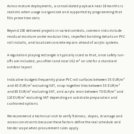
Across mature deployments, a consolidated payback near 18 months is
realistic when usage is organized and supported by programming that
fills prime time slots.
Beyond 200 delivered projects in varied contexts, common risks include
residual moisture under modular tiles, imperfect bonding details on PVC
roll installs, and localized concrete repairs ahead of acrylic systems.
A regulation playing rectangle is typically sized so that, once safety run-
offs are included, you often land near 162 m² on site for a standard
outdoor layout.
Indicative budgets frequently place PVC roll surfaces between 35 EUR/m²
and 65 EUR/m² excluding VAT, snap-together tiles between 55 EUR/m²
and 85 EUR/m² excluding VAT, and acrylic resin between 70 EUR/m² and
120 EUR/m² excluding VAT depending on substrate preparation and
cushioned options.
We recommend a technical visit to verify flatness, slopes, drainage and
access constraints because these factors define the real schedule and
tender scope when procurement rules apply.