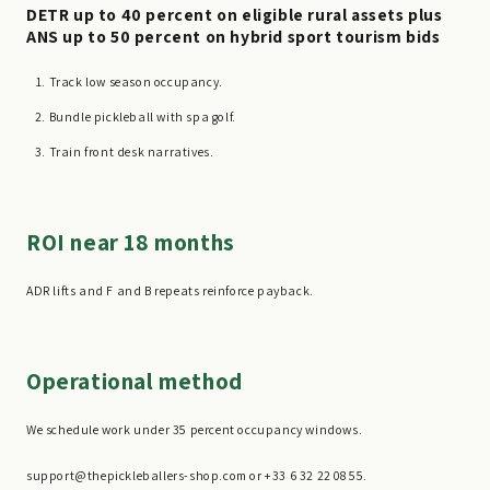
DETR up to 40 percent on eligible rural assets plus
ANS up to 50 percent on hybrid sport tourism bids
Track low season occupancy.
Bundle pickleball with spa golf.
Train front desk narratives.
ROI near 18 months
ADR lifts and F and B repeats reinforce payback.
Operational method
We schedule work under 35 percent occupancy windows.
support@thepickleballers-shop.com or +33 6 32 22 08 55.