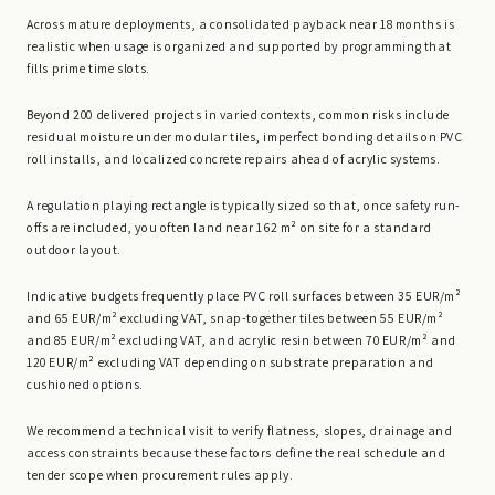
Across mature deployments, a consolidated payback near 18 months is
realistic when usage is organized and supported by programming that
fills prime time slots.
Beyond 200 delivered projects in varied contexts, common risks include
residual moisture under modular tiles, imperfect bonding details on PVC
roll installs, and localized concrete repairs ahead of acrylic systems.
A regulation playing rectangle is typically sized so that, once safety run-
offs are included, you often land near 162 m² on site for a standard
outdoor layout.
Indicative budgets frequently place PVC roll surfaces between 35 EUR/m²
and 65 EUR/m² excluding VAT, snap-together tiles between 55 EUR/m²
and 85 EUR/m² excluding VAT, and acrylic resin between 70 EUR/m² and
120 EUR/m² excluding VAT depending on substrate preparation and
cushioned options.
We recommend a technical visit to verify flatness, slopes, drainage and
access constraints because these factors define the real schedule and
tender scope when procurement rules apply.