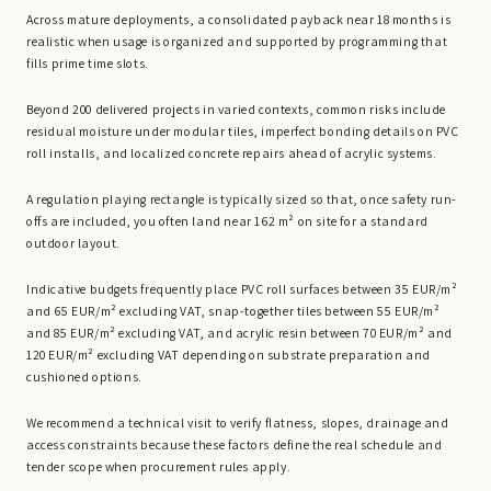
Across mature deployments, a consolidated payback near 18 months is
realistic when usage is organized and supported by programming that
fills prime time slots.
Beyond 200 delivered projects in varied contexts, common risks include
residual moisture under modular tiles, imperfect bonding details on PVC
roll installs, and localized concrete repairs ahead of acrylic systems.
A regulation playing rectangle is typically sized so that, once safety run-
offs are included, you often land near 162 m² on site for a standard
outdoor layout.
Indicative budgets frequently place PVC roll surfaces between 35 EUR/m²
and 65 EUR/m² excluding VAT, snap-together tiles between 55 EUR/m²
and 85 EUR/m² excluding VAT, and acrylic resin between 70 EUR/m² and
120 EUR/m² excluding VAT depending on substrate preparation and
cushioned options.
We recommend a technical visit to verify flatness, slopes, drainage and
access constraints because these factors define the real schedule and
tender scope when procurement rules apply.