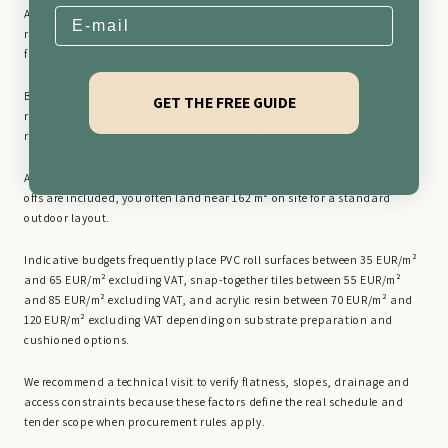
Email
Across mature deployments, a consolidated payback near 18 months is
realistic when usage is organized and supported by programming that
fills prime time slots.
Beyond 200 delivered projects in varied contexts, common risks include
GET THE FREE GUIDE
residual moisture under modular tiles, imperfect bonding details on PVC
roll installs, and localized concrete repairs ahead of acrylic systems.
A regulation playing rectangle is typically sized so that, once safety run-
offs are included, you often land near 162 m² on site for a standard
outdoor layout.
Indicative budgets frequently place PVC roll surfaces between 35 EUR/m²
and 65 EUR/m² excluding VAT, snap-together tiles between 55 EUR/m²
and 85 EUR/m² excluding VAT, and acrylic resin between 70 EUR/m² and
120 EUR/m² excluding VAT depending on substrate preparation and
cushioned options.
We recommend a technical visit to verify flatness, slopes, drainage and
access constraints because these factors define the real schedule and
tender scope when procurement rules apply.