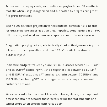
Across mature deployments, a consolidated payback near 18 months is
realistic when usage is organized and supported by programming that
fills prime time slots.
Beyond 200 delivered projects in varied contexts, common risks include
residual moisture under modular tiles, imperfect bonding details on PVC
roll installs, and localized concrete repairs ahead of acrylic systems.
A regulation playing rectangle is typically sized so that, once safety run-
offs are included, you often land near 162 m² on site for a standard
outdoor layout.
Indicative budgets frequently place PVC roll surfaces between 35 EUR/m²
and 65 EUR/m² excluding VAT, snap-together tiles between 55 EUR/m²
and 85 EUR/m² excluding VAT, and acrylic resin between 70 EUR/m² and
120 EUR/m² excluding VAT depending on substrate preparation and
cushioned options.
We recommend a technical visit to verify flatness, slopes, drainage and
access constraints because these factors define the real schedule and
tender scope when procurement rules apply.