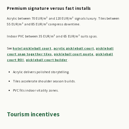
Premium signature versus fast installs
Acrylic between 70 EUR/m² and 120 EUR/m² signals luxury. Tiles between
55 EUR/m² and 85 EUR/m² compress downtime.
Indoor PVC between 35 EUR/m² and 65 EUR/m² suits spas.
See
hotel pickleball court
,
acrylic pickleball court
,
pickleball
court snap together tiles
,
pickleball court quote
,
pickleball
court ROI
,
pickleball court builder
.
Acrylic delivers polished storytelling.
Tiles accelerate shoulder season builds.
PVC fits indoor vitality zones.
Tourism incentives