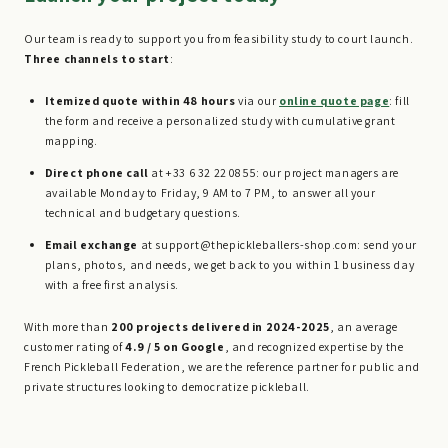
Our team is ready to support you from feasibility study to court launch.
Three channels to start
:
Itemized quote within 48 hours
via our
online quote page
: fill
the form and receive a personalized study with cumulative grant
mapping.
Direct phone call
at +33 6 32 22 08 55: our project managers are
available Monday to Friday, 9 AM to 7 PM, to answer all your
technical and budgetary questions.
Email exchange
at support@thepickleballers-shop.com: send your
plans, photos, and needs, we get back to you within 1 business day
with a free first analysis.
With more than
200 projects delivered in 2024-2025
, an average
customer rating of
4.9 / 5 on Google
, and recognized expertise by the
French Pickleball Federation, we are the reference partner for public and
private structures looking to democratize pickleball.