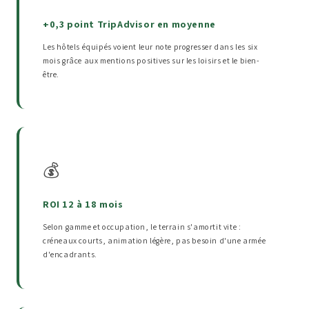
+0,3 point TripAdvisor en moyenne
Les hôtels équipés voient leur note progresser dans les six
mois grâce aux mentions positives sur les loisirs et le bien-
être.
💰
ROI 12 à 18 mois
Selon gamme et occupation, le terrain s'amortit vite :
créneaux courts, animation légère, pas besoin d'une armée
d'encadrants.